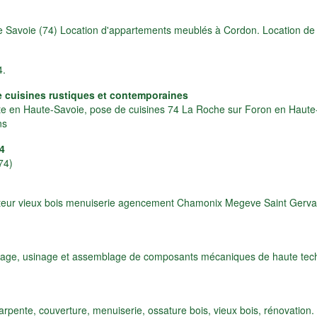
te Savoie (74) Location d'appartements meublés à Cordon. Location de
4.
e cuisines rustiques et contemporaines
ste en Haute-Savoie, pose de cuisines 74 La Roche sur Foron en Haute-
ns
4
74)
teur vieux bois menuiserie agencement Chamonix Megeve Saint Gervai
age, usinage et assemblage de composants mécaniques de haute technicit
arpente, couverture, menuiserie, ossature bois, vieux bois, rénovati